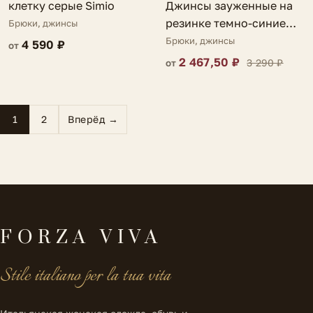
клетку серые Simio
Джинсы зауженные на
резинке темно-синие
Брюки, джинсы
Biella
Брюки, джинсы
4 590 ₽
от
2 467,50 ₽
3 290 ₽
от
1
2
Вперёд →
FORZA VIVA
Stile italiano per la tua vita