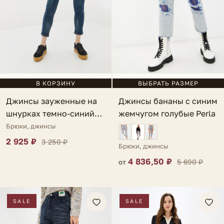
В КОРЗИНУ
ВЫБРАТЬ РАЗМЕР
Джинсы зауженные на
Джинсы бананы с синим
шнурках темно-синий
жемчугом голубые Perla
Cosmio
Брюки, джинсы
2 925 ₽
3 250 ₽
Брюки, джинсы
4 836,50 ₽
5 690 ₽
от
SALE
SALE