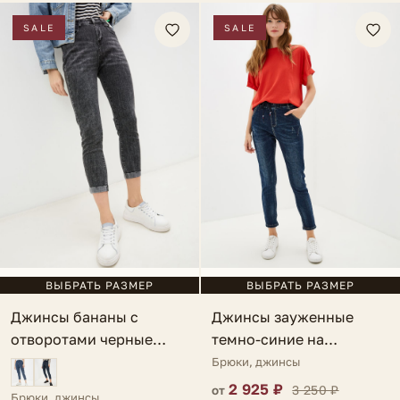
SALE
SALE
ВЫБРАТЬ РАЗМЕР
ВЫБРАТЬ РАЗМЕР
Джинсы бананы с
Джинсы зауженные
отворотами черные
темно-синие на
Policastro
завязках Analia
Брюки, джинсы
2 925 ₽
3 250 ₽
от
Брюки, джинсы