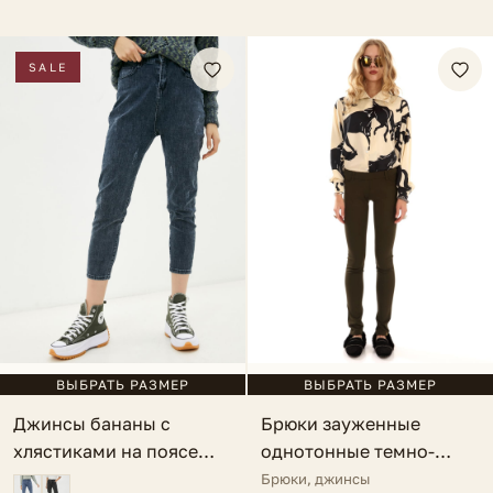
SALE
ВЫБРАТЬ РАЗМЕР
ВЫБРАТЬ РАЗМЕР
Брюки зауженные
Джинсы бананы с
однотонные темно-
хлястиками на поясе
зеленые Vennia
серо-голубые Acri
Брюки, джинсы