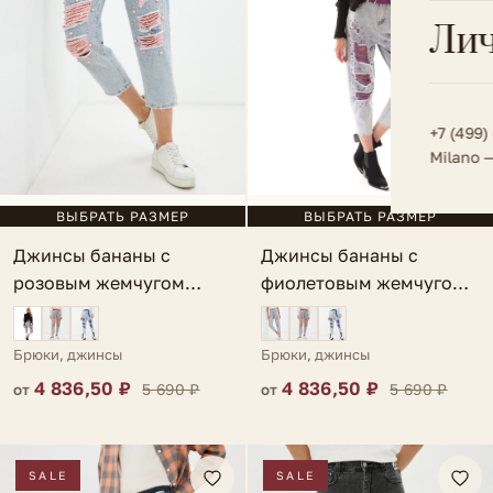
Всё 
Кос
Лич
Сумк
Туфл
Весь к
Плат
Всё 
Всё в
Толс
+7 (499)
Milano 
Трик
Футб
ВЫБРАТЬ РАЗМЕР
ВЫБРАТЬ РАЗМЕР
Джинсы бананы с
Джинсы бананы с
Юбк
фиолетовым жемчугом
розовым жемчугом
Всё 
голубые Perla
голубые Perla
Брюки, джинсы
Брюки, джинсы
4 836,50 ₽
4 836,50 ₽
5 690 ₽
5 690 ₽
от
от
SALE
SALE