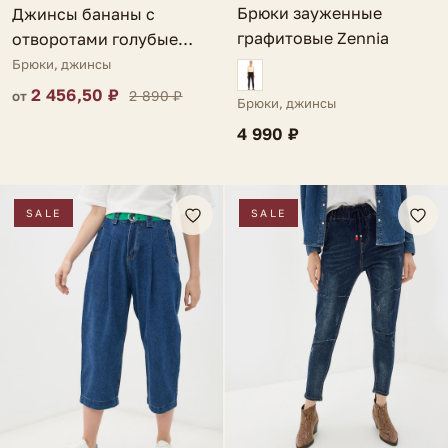
Брюки зауженные
Джинсы бананы с
графитовые Zennia
отворотами голубые
Risvolti
Брюки, джинсы
2 456,50 ₽
2 890 ₽
от
Брюки, джинсы
4 990 ₽
SALE
SALE