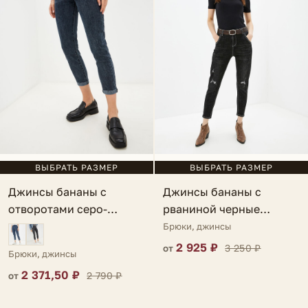
ВЫБРАТЬ РАЗМЕР
ВЫБРАТЬ РАЗМЕР
Джинсы бананы с
Джинсы бананы с
отворотами серо-
рваниной черные
голубые Policastro
Cosmia
Брюки, джинсы
2 925 ₽
3 250 ₽
от
Брюки, джинсы
2 371,50 ₽
2 790 ₽
от