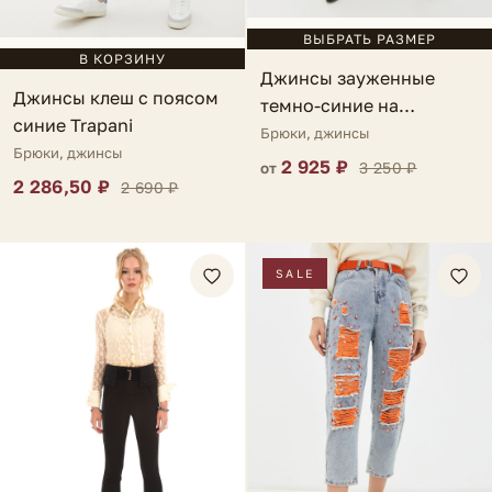
ВЫБРАТЬ РАЗМЕР
В КОРЗИНУ
Джинсы зауженные
Джинсы клеш с поясом
темно-синие на
синие Trapani
завязках Marsilia
Брюки, джинсы
Брюки, джинсы
2 925 ₽
3 250 ₽
от
2 286,50 ₽
2 690 ₽
SALE