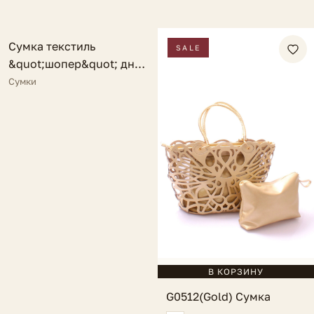
FV
Сумка текстиль
NEW
SALE
&quot;шопер&quot; дно
расст.
Сумки
В КОРЗИНУ
G0512(Gold) Сумка