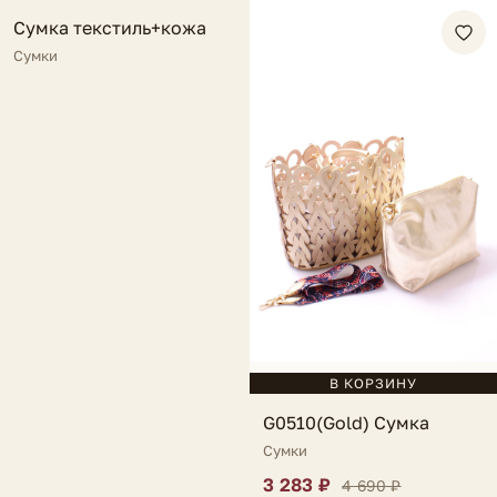
FV
Сумка текстиль+кожа
NEW
Сумки
В КОРЗИНУ
G0510(Gold) Сумка
Сумки
3 283 ₽
4 690 ₽