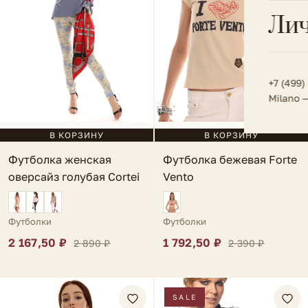
Всё 
Кос
Лич
Сумк
Туфл
Весь к
Плат
Всё 
Всё в
Толс
+7 (499)
Milano 
Трик
Футб
В КОРЗИНУ
В КОРЗИНУ
Футболка женская
Футболка бежевая Forte
Юбк
оверсайз голубая Cortei
Vento
Всё 
Футболки
Футболки
2 167,50 ₽
1 792,50 ₽
2 890 ₽
2 390 ₽
SALE