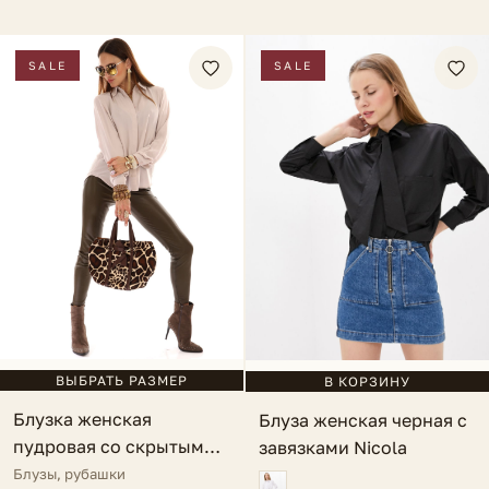
SALE
SALE
ВЫБРАТЬ РАЗМЕР
В КОРЗИНУ
Блузка женская
Блуза женская черная с
пудровая со скрытыми
завязками Nicola
пуговицами Greta
Блузы, рубашки