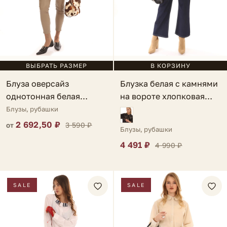
ВЫБРАТЬ РАЗМЕР
В КОРЗИНУ
Блуза оверсайз
Блузка белая с камнями
однотонная белая
на вороте хлопковая
Ardore
Gela
Блузы, рубашки
2 692,50 ₽
3 590 ₽
от
Блузы, рубашки
4 491 ₽
4 990 ₽
SALE
SALE