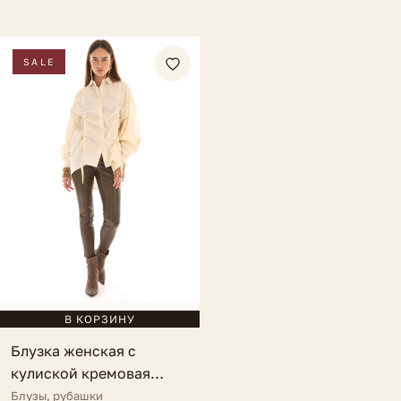
SALE
В КОРЗИНУ
Блузка женская с
кулиской кремовая
Loreto
Блузы, рубашки