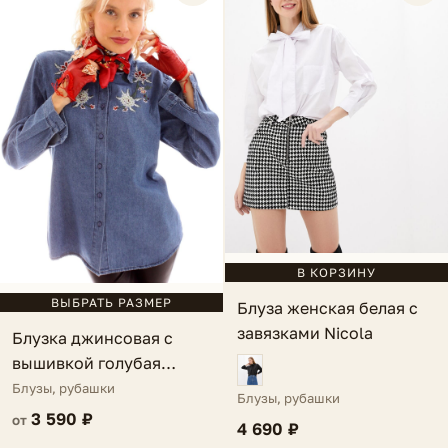
В КОРЗИНУ
ВЫБРАТЬ РАЗМЕР
Блуза женская белая с
завязками Nicola
Блузка джинсовая с
вышивкой голубая
Grasse
Блузы, рубашки
Блузы, рубашки
3 590 ₽
от
4 690 ₽