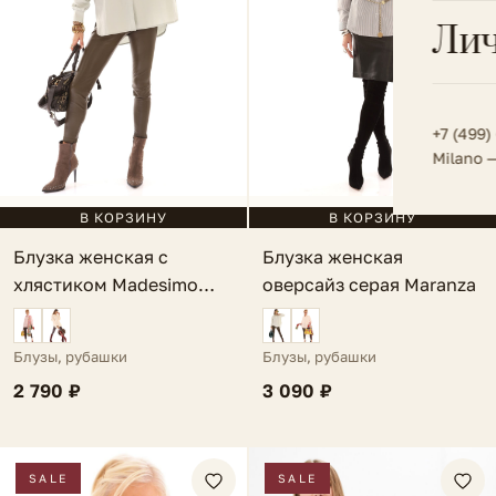
Всё 
Кос
Лич
Сумк
Туфл
Весь к
Плат
Всё 
Всё в
Толс
+7 (499)
Milano 
Трик
Футб
В КОРЗИНУ
В КОРЗИНУ
Блузка женская с
Блузка женская
Юбк
хлястиком Madesimo
оверсайз серая Maranza
Всё 
мятная
Блузы, рубашки
Блузы, рубашки
2 790 ₽
3 090 ₽
SALE
SALE