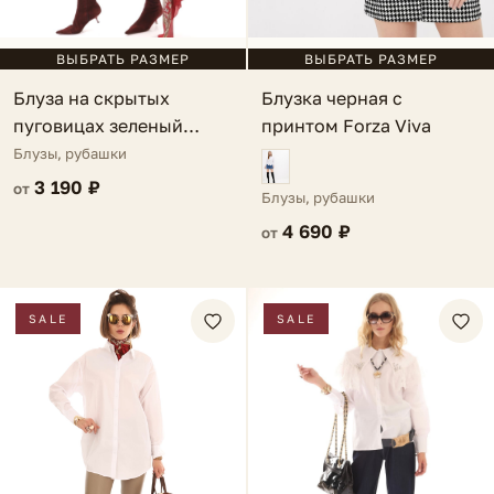
ВЫБРАТЬ РАЗМЕР
ВЫБРАТЬ РАЗМЕР
Блуза на скрытых
Блузка черная с
пуговицах зеленый
принтом Forza Viva
бейберри Palizzi
Блузы, рубашки
3 190 ₽
от
Блузы, рубашки
4 690 ₽
от
SALE
SALE