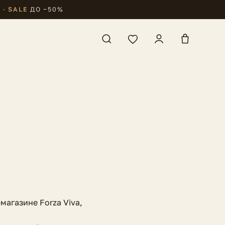
₽
·
SALE
ДО −50%
магазине Forza Viva,
: