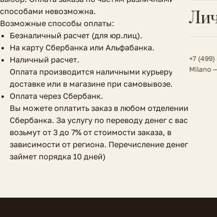
Всё 
Кос
способами невозможна.
Лич
Сумк
Туфл
Весь к
Возможные способы оплаты:
Плат
Безналичный расчет (для юр.лиц).
Всё 
Всё в
На карту Сбербанка или Альфабанка.
Толс
+7 (499)
Наличный расчет.
Milano 
Оплата производится наличными курьеру при
Трик
доставке или в магазине при самовывозе.
Футб
Оплата через Сбербанк.
Вы можете оплатить заказ в любом отделении
Шор
Сбербанка. За услугу по переводу денег с вас
возьмут от 3 до 7% от стоимости заказа, в
Юбк
зависимости от региона. Перечисление денег
займет порядка 10 дней)
Всё 