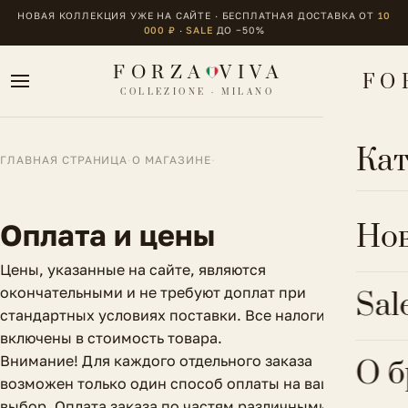
НОВАЯ КОЛЛЕКЦИЯ УЖЕ НА САЙТЕ · БЕСПЛАТНАЯ ДОСТАВКА ОТ
10
000 ₽
·
SALE
ДО −50%
FORZA
VIVA
FO
COLLEZIONE · MILANO
Кат
ГЛАВНАЯ СТРАНИЦА
·
О МАГАЗИНЕ
·
ОДЕ
Оплата и цены
Но
Блуз
Цены, указанные на сайте, являются
ОБУ
окончательными и не требуют доплат при
Sal
Брюк
стандартных условиях поставки. Все налоги
Боти
БИЖ
включены в стоимость товара.
Верх
Внимание! Для каждого отдельного заказа
Крос
О 
Брас
возможен только один способ оплаты на ваш
Комб
АКС
Сапо
выбор. Оплата заказа по частям различными