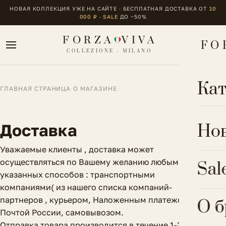
НОВАЯ КОЛЛЕКЦИЯ УЖЕ НА САЙТЕ · БЕСПЛАТНАЯ ДОСТАВКА ОТ
10
000 ₽
·
SALE
ДО −50%
FORZA
VIVA
FO
COLLEZIONE · MILANO
Кат
ГЛАВНАЯ СТРАНИЦА
·
О МАГАЗИНЕ
·
ОДЕ
Доставка
Но
Блуз
Уважаемые клиенты , доставка может
ОБУ
осуществляться по Вашему желанию любым из
Sal
Брюк
указанных способов : транспортными
Боти
БИЖ
компаниями( из нашего списка компаний-
Верх
партнеров , курьером, Наложенным платежом
Крос
О 
Брас
Почтой России, самовывозом.
Комб
АКС
Сапо
Отправка товара производится в течение 1-3