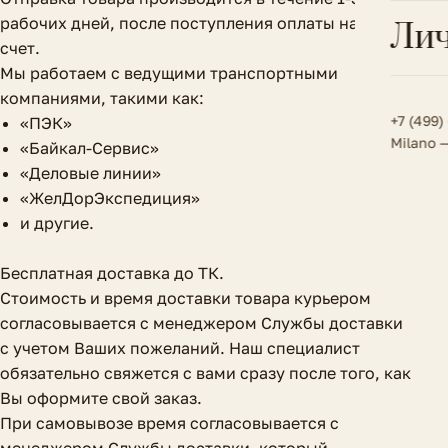
Всё 
Кос
рабочих дней, после поступления оплаты на наш
Лич
Сумк
Туфл
Весь к
счет.
Плат
Мы работаем с ведущими транспортными
Всё 
Всё в
компаниями, такими как:
Толс
+7 (499)
«ПЭК»
Milano 
«Байкал-Сервис»
Трик
«Деловые линии»
Футб
«ЖелДорЭкспедиция»
и другие.
Юбк
Бесплатная доставка до ТК.
Всё 
Стоимость и время доставки товара курьером
согласовывается с менеджером Службы доставки
с учетом Ваших пожеланий. Наш специалист
обязательно свяжется с вами сразу после того, как
Вы оформите свой заказ.
При самовывозе время согласовывается с