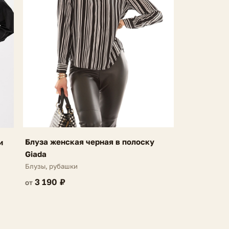
Блуза женская черная в полоску
и
Giada
Блузы, рубашки
3 190 ₽
от