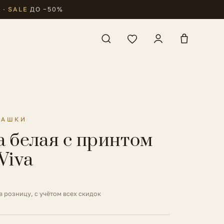
₽
·
SALE
ДО −50%
БАШКИ
а белая с принтом
Viva
в розницу, с учётом всех скидок