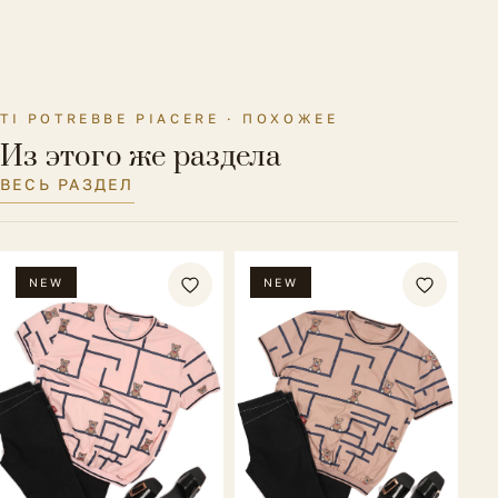
Параметры модели на
Рост 177 см., ОГ-ОТ-ОБ 87-59-86
фото
см.
TI POTREBBE PIACERE · ПОХОЖЕЕ
Из этого же раздела
ВЕСЬ РАЗДЕЛ
NEW
NEW