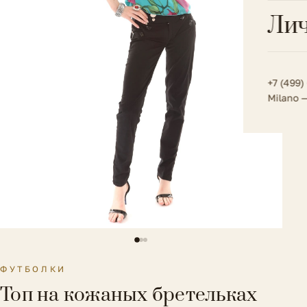
Всё 
Кос
Лич
Сумк
Туфл
Весь к
Плат
Всё 
Всё в
Толс
+7 (499)
Milano 
Трик
Футб
Юбк
Всё 
ФУТБОЛКИ
Топ на кожаных бретельках