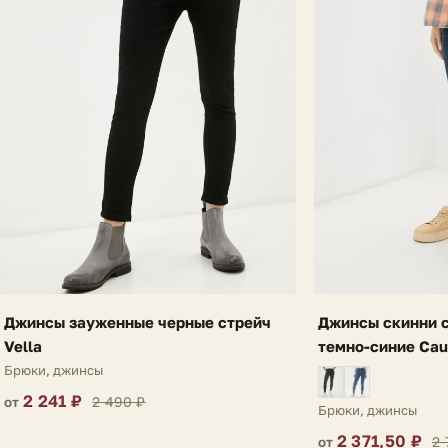
Джинсы зауженные черные стрейч
Джинсы скинни с
Vella
темно-синие Cau
Брюки, джинсы
2 241 ₽
2 490 ₽
от
Брюки, джинсы
2 371,50 ₽
2 
от