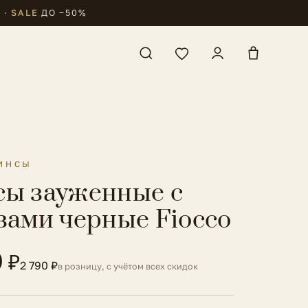
₽
·
SALE
ДО −50%
ИНСЫ
ы зауженные с
зами черные Fiocco
0 ₽
2 790 ₽
в розницу, с учётом всех скидок