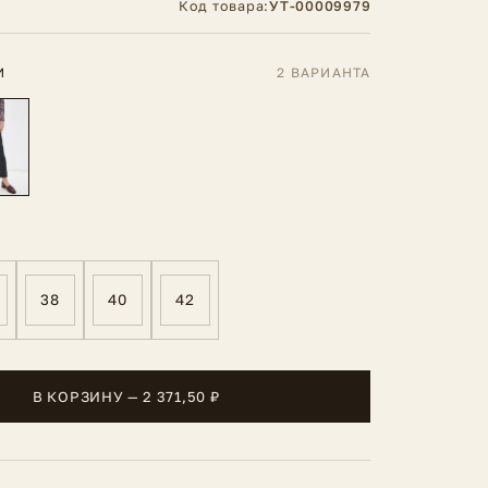
Код товара:
УТ-00009979
И
2 ВАРИАНТА
38
40
42
В КОРЗИНУ — 2 371,50 ₽