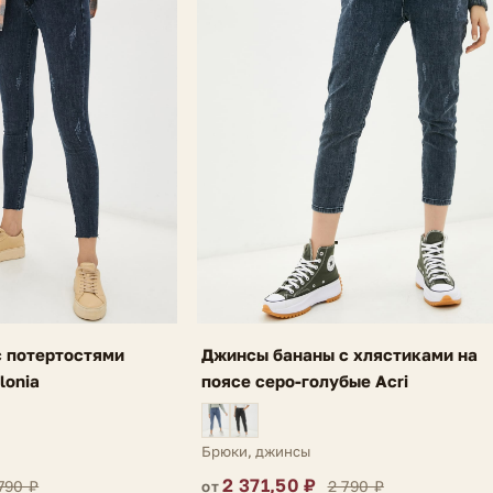
 потертостями
Джинсы бананы с хлястиками на
lonia
поясе серо-голубые Acri
Брюки, джинсы
2 371,50 ₽
790 ₽
2 790 ₽
от