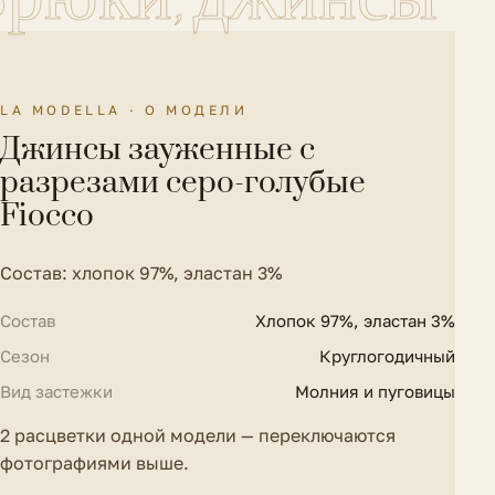
Брюки, джинсы
должен сохранить вид и бирки.
Как оформить возврат
Сезон
Круглогодичный
Особенности модели
Бахрома, разерзы, нашивка, шлевки
LA MODELLA · О МОДЕЛИ
Параметры модели на
Рост 176 см., ОГ-ОТ-ОБ 80-60-85
Джинсы зауженные с
фото
см.
разрезами серо-голубые
Талия
54 см.
Fiocco
Тип посадки
Высокая
Состав: хлопок 97%, эластан 3%
Размер на модели
38 IT
Состав
Хлопок 97%, эластан 3%
Ширина низа брючин
14 см.
Сезон
Круглогодичный
Вид застежки
Молния и пуговицы
2 расцветки одной модели — переключаются
фотографиями выше.