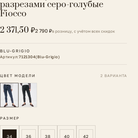
разрезами серо-голубые
Fiocco
2 371,50 ₽
2 790 ₽
в розницу, с учётом всех скидок
BLU-GRIGIO
Артикул:
7121304(Blu-Grigio)
ЦВЕТ МОДЕЛИ
2 ВАРИАНТА
РАЗМЕР
34
36
38
40
42