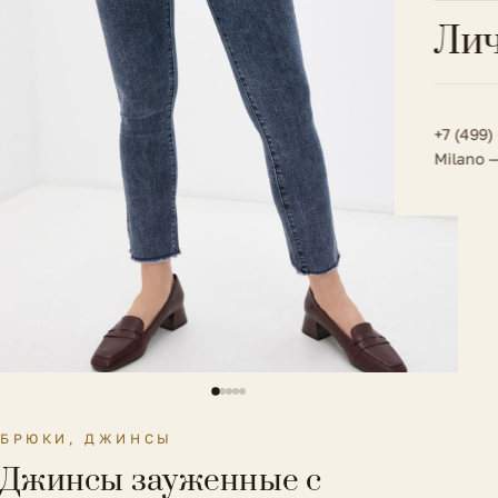
Всё 
Кос
Лич
Сумк
Туфл
Весь к
Плат
Всё 
Всё в
Толс
+7 (499)
Milano 
Трик
Футб
Юбк
Всё 
БРЮКИ, ДЖИНСЫ
Джинсы зауженные с