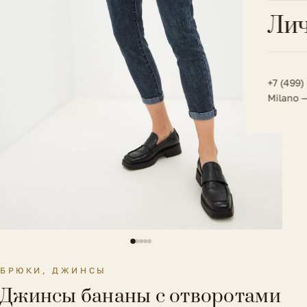
Всё 
Кос
Лич
Сумк
Туфл
Весь к
Плат
Всё 
Всё в
Толс
+7 (499)
Milano 
Трик
Футб
Юбк
Всё 
БРЮКИ, ДЖИНСЫ
Джинсы бананы с отворотами