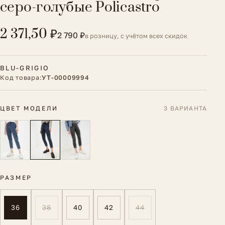
серо-голубые Policastro
2 371,50 ₽
2 790 ₽
в розницу, с учётом всех скидок
BLU-GRIGIO
Код товара:
УТ-00009994
ЦВЕТ МОДЕЛИ
3 ВАРИАНТА
РАЗМЕР
36
38
40
42
44