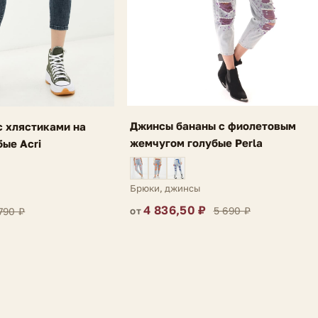
Джинсы бананы с фиолетовым
 хлястиками на
жемчугом голубые Perla
бые Acri
Брюки, джинсы
4 836,50 ₽
5 690 ₽
790 ₽
от