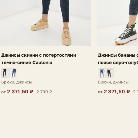
Джинсы скинни с потертостями
Джинсы бананы с
темно-синие Caulonia
поясе серо-голу
Брюки, джинсы
Брюки, джинсы
2 371,50 ₽
2 371,50 ₽
2 790 ₽
2 
от
от