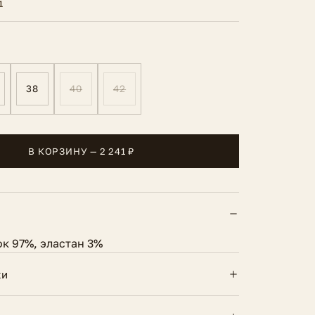
1
38
40
42
В КОРЗИНУ — 2 241 ₽
ок 97%, эластан 3%
ки
Молния и пуговицы