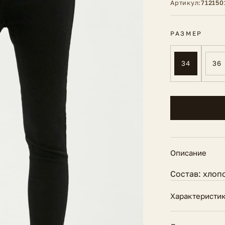
Артикул:
712150
РАЗМЕР
34
36
Описание
Состав: хлоп
Характеристи
Вид застежки