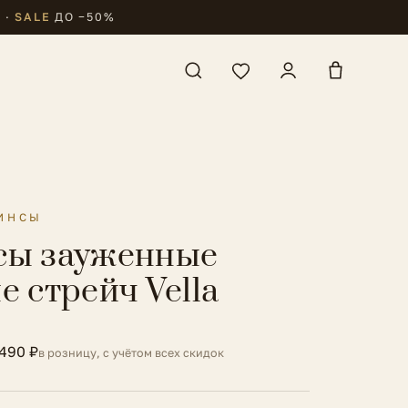
₽
·
SALE
ДО −50%
ИНСЫ
ы зауженные
е стрейч Vella
 490 ₽
в розницу, с учётом всех скидок