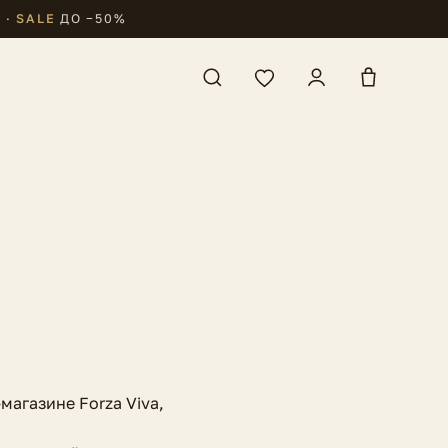
₽
·
SALE
ДО −50%
магазине Forza Viva,
: