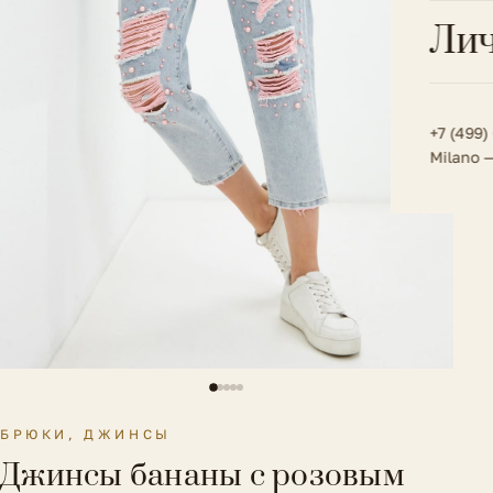
Всё 
Кос
Лич
Сумк
Туфл
Весь к
Плат
Всё 
Всё в
Толс
+7 (499)
Milano 
Трик
Футб
Юбк
Всё 
БРЮКИ, ДЖИНСЫ
Джинсы бананы с розовым