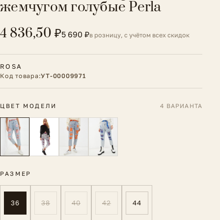
жемчугом голубые Perla
4 836,50 ₽
5 690 ₽
в розницу, с учётом всех скидок
ROSA
Код товара:
УТ-00009971
ЦВЕТ МОДЕЛИ
4 ВАРИАНТА
РАЗМЕР
36
38
40
42
44