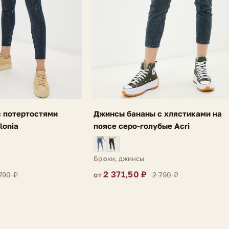
 потертостями
Джинсы бананы с хлястиками на
lonia
поясе серо-голубые Acri
Брюки, джинсы
2 371,50 ₽
790 ₽
2 790 ₽
от