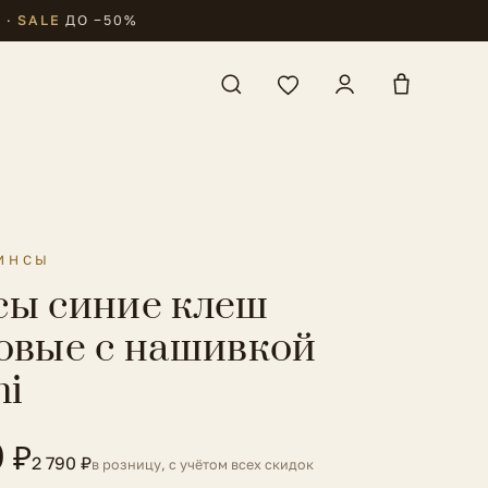
₽
·
SALE
ДО −50%
ИНСЫ
ы синие клеш
овые с нашивкой
ni
0 ₽
2 790 ₽
в розницу, с учётом всех скидок