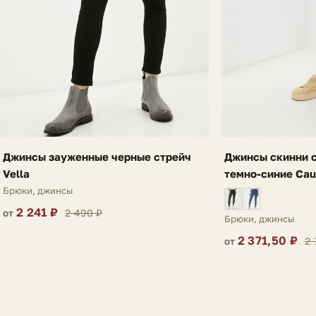
Джинсы зауженные черные стрейч
Джинсы скинни с
Vella
темно-синие Cau
Брюки, джинсы
2 241 ₽
2 490 ₽
от
Брюки, джинсы
2 371,50 ₽
2 
от