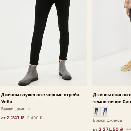
Джинсы зауженные черные стрейч
Джинсы скинни с
Vella
темно-синие Cau
Брюки, джинсы
2 241 ₽
2 490 ₽
от
Брюки, джинсы
2 371,50 ₽
2 
от