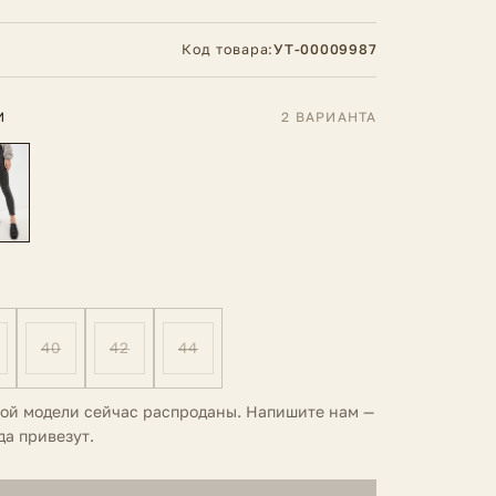
Код товара:
УТ-00009987
И
2 ВАРИАНТА
40
42
44
той модели сейчас распроданы. Напишите нам —
да привезут.