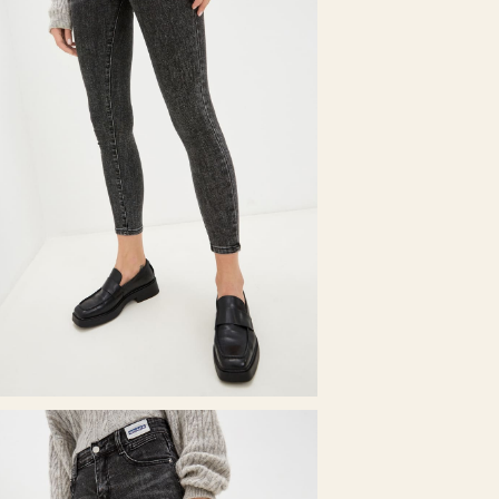
Параметры мод
Талия
Тип посадки
Размер на мод
Ширина низа 