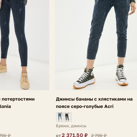
 потертостями
Джинсы бананы с хлястиками на
lonia
поясе серо-голубые Acri
Брюки, джинсы
2 371,50 ₽
790 ₽
2 790 ₽
от