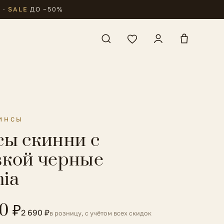
₽
·
SALE
ДО −50%
ИНСЫ
ы скинни с
кой черные
nia
0 ₽
2 690 ₽
в розницу, с учётом всех скидок