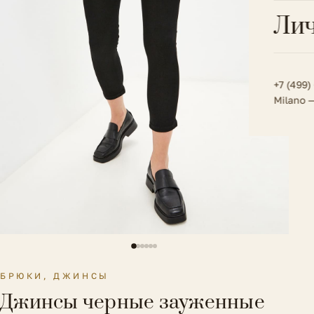
Всё 
Кос
Лич
Сумк
Туфл
Весь к
Плат
Всё 
Всё в
Толс
+7 (499)
Milano 
Трик
Футб
Юбк
Всё 
БРЮКИ, ДЖИНСЫ
Джинсы черные зауженные