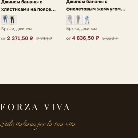
Джинсы бананы с
Джинсы бананы с
фиолетовым жемчугом
хлястиками на поясе
голубые Perla
серо-голубые Acri
Брюки, джинсы
Брюки, джинсы
4 836,50 ₽
2 371,50 ₽
5 690 ₽
2 790 ₽
от
от
FORZA VIVA
Stile italiano per la tua vita