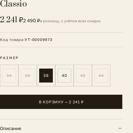
Classio
2 241 ₽
2 490 ₽
в розницу, с учётом всех скидок
Код товара:
УТ-00009973
РАЗМЕР
34
36
38
40
42
44
В КОРЗИНУ — 2 241 ₽
Описание