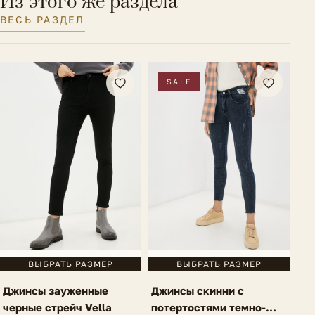
Из этого же раздела
Тип посадки
Средняя
ВЕСЬ РАЗДЕЛ
Размер на модели
38 IT
Ширина низа брючин
12 см.
SALE
ВЫБРАТЬ РАЗМЕР
ВЫБРАТЬ РАЗМЕР
Джинсы зауженные
Джинсы скинни с
черные стрейч Vella
потертостями темно-