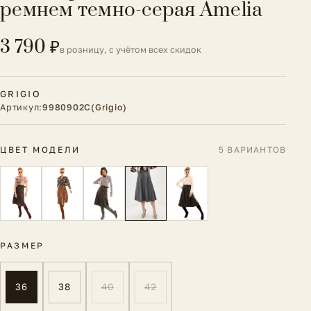
ремнем темно-серая Amelia
3 790 ₽
в розницу, с учётом всех скидок
GRIGIO
Артикул:
9980902C(Grigio)
ЦВЕТ МОДЕЛИ
5 ВАРИАНТОВ
РАЗМЕР
36
38
40
42