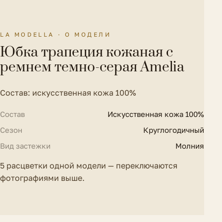
Материал подкладки
Без подкладки
LA MODELLA · О МОДЕЛИ
Параметры модели на
Рост 174 см., ОГ-ОТ-ОБ 89-60-90
Юбка трапеция кожаная с
фото
см.
ремнем темно-серая Amelia
Талия
58 см.
Тип посадки
Средняя
Состав: искусственная кожа 100%
Состав
Искусственная кожа 100%
Сезон
Круглогодичный
Вид застежки
Молния
5 расцветки одной модели — переключаются
фотографиями выше.