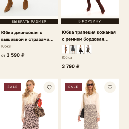
В КОРЗИНУ
ВЫБРАТЬ РАЗМЕР
Юбка трапеция кожаная
Юбка джинсовая с
с ремнем бордовая
вышивкой и стразами
Amelia
темно-синяя Bellia
Юбки
3 590 ₽
от
Юбки
3 790 ₽
SALE
SALE