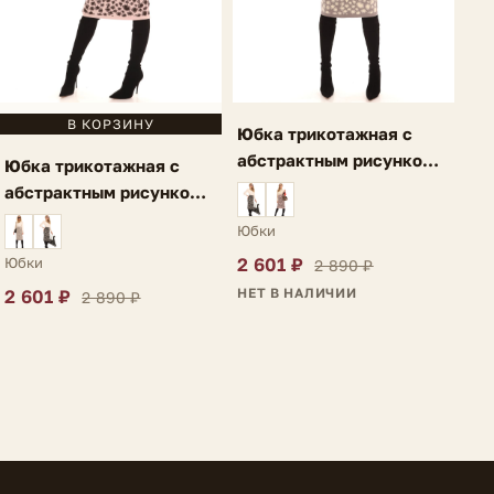
В КОРЗИНУ
Юбка трикотажная с
абстрактным рисунком и
Юбка трикотажная с
разрезом серая Ria
абстрактным рисунком и
разрезом светло-
Юбки
фиолетовая Ria
Юбки
2 601 ₽
2 890 ₽
НЕТ В НАЛИЧИИ
2 601 ₽
2 890 ₽