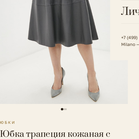
Всё 
Кос
Лич
Сумк
Туфл
Весь к
Плат
Всё 
Всё в
Толс
+7 (499)
Milano 
Трик
Футб
Юбк
Всё 
ЮБКИ
Юбка трапеция кожаная с