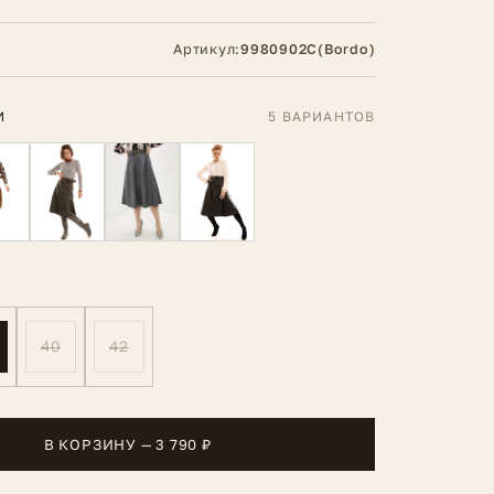
Артикул:
9980902C(Bordo)
И
5 ВАРИАНТОВ
40
42
В КОРЗИНУ — 3 790 ₽