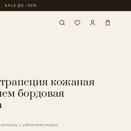
₽
·
SALE
ДО −50%
трапеция кожаная
нем бордовая
a
в розницу, с учётом всех скидок