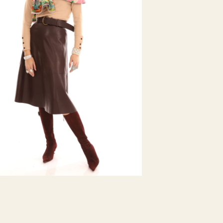
Талия
Тип посадки
Размер на мод