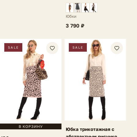
Amelia
Юбки
3 790 ₽
SALE
SALE
В КОРЗИНУ
Юбка трикотажная с
абстрактным рисунком и