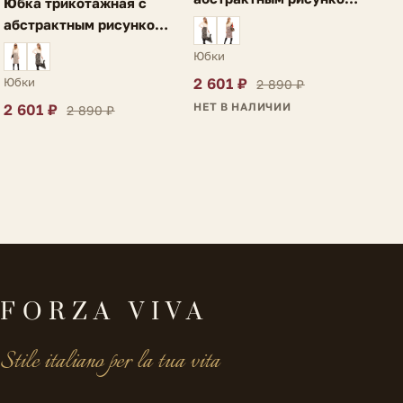
Юбка трикотажная с
разрезом серая Ria
абстрактным рисунком и
разрезом светло-
Юбки
фиолетовая Ria
Юбки
2 601 ₽
2 890 ₽
НЕТ В НАЛИЧИИ
2 601 ₽
2 890 ₽
FORZA VIVA
Stile italiano per la tua vita