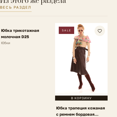
Из этого же раздела
Тип посадки
Средняя
ВЕСЬ РАЗДЕЛ
Размер на модели
38 IT
FV
Юбка трикотажная
NEW
SALE
молочная D25
Юбки
В КОРЗИНУ
Юбка трапеция кожаная
с ремнем бордовая