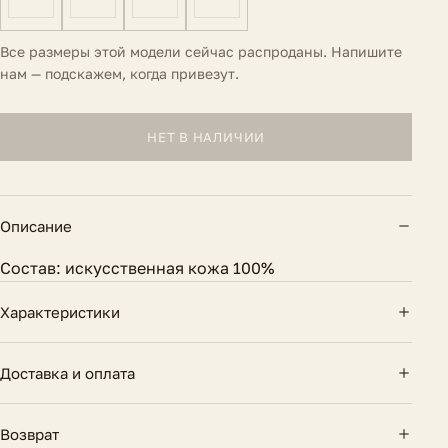
Все размеры этой модели сейчас распроданы. Напишите
нам — подскажем, когда привезут.
НЕТ В НАЛИЧИИ
Описание
Состав: искусственная кожа 100%
Характеристики
Вид застежки
Молния
Доставка и оплата
Внешний шов
74 см.
Доставка по России — курьером и почтой.
Возврат
Бесплатно при заказе от 10 000 ₽. Оплата картой
Состав
Искусственная кожа 100%