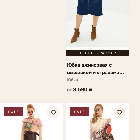
ВЫБРАТЬ РАЗМЕР
Юбка джинсовая с
вышивкой и стразами
темно-синяя Bellia
Юбки
3 590 ₽
от
SALE
SALE