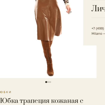
Всё 
Кос
Лич
Сумк
Туфл
Весь к
Плат
Всё 
Всё в
Толс
+7 (499)
Milano 
Трик
Футб
Юбк
Всё 
ЮБКИ
Юбка трапеция кожаная с