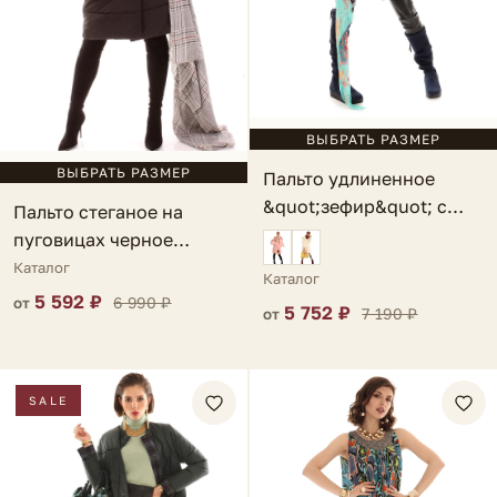
ВЫБРАТЬ РАЗМЕР
ВЫБРАТЬ РАЗМЕР
Пальто удлиненное
&quot;зефир&quot; с
Пальто стеганое на
мехом мятное Fondi
пуговицах черное
Tienna
Каталог
Каталог
5 592 ₽
6 990 ₽
от
5 752 ₽
7 190 ₽
от
SALE