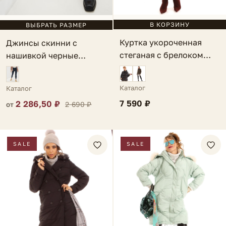
В КОРЗИНУ
ВЫБРАТЬ РАЗМЕР
Куртка укороченная
Джинсы скинни с
стеганая с брелоком
нашивкой черные
бордовая Paola
Caulonia
Каталог
Каталог
7 590 ₽
2 286,50 ₽
2 690 ₽
от
SALE
SALE