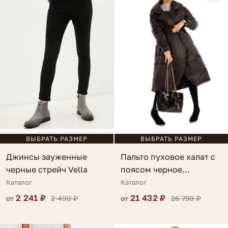
ВЫБРАТЬ РАЗМЕР
ВЫБРАТЬ РАЗМЕР
Пальто пуховое халат с
Джинсы зауженные
поясом черное
черные стрейч Vella
Manciano
Каталог
Каталог
21 432 ₽
2 241 ₽
26 790 ₽
2 490 ₽
от
от