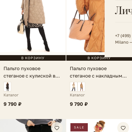
Всё 
Кос
Лич
Сумк
Туфл
Весь к
Плат
Всё 
Всё в
Толс
+7 (499)
Milano 
Трик
Футб
В КОРЗИНУ
В КОРЗИНУ
Пальто пуховое
Пальто пуховое
Юбк
стеганое с кулиской в
стеганое с накладным
Всё 
талии темно-бежевое
карманом темно-
Lauria
оранжевое Ria
Каталог
Каталог
9 790 ₽
9 790 ₽
SALE