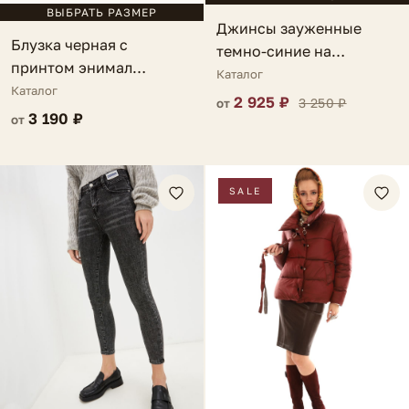
ВЫБРАТЬ РАЗМЕР
Джинсы зауженные
Блузка черная с
темно-синие на
принтом энимал
завязках Marsilia
Каталог
Chantelle
Каталог
2 925 ₽
3 250 ₽
от
3 190 ₽
от
SALE