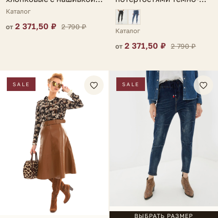
Trapani
синие Caulonia
Каталог
2 371,50 ₽
2 790 ₽
от
Каталог
2 371,50 ₽
2 790 ₽
от
SALE
SALE
ВЫБРАТЬ РАЗМЕР