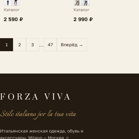
Каталог
Каталог
2 990 ₽
2 590 ₽
…
1
2
3
47
Вперёд →
FORZA VIVA
Stile italiano per la tua vita
Итальянская женская одежда, обувь и
аксессуары. Milano — Москва, с