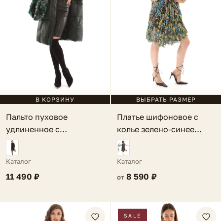
ВЫБРАТЬ РАЗМЕР
В КОРЗИНУ
Платье шифоновое с
Пальто пуховое
колье зелено-синее
удлиненное с
Alietta
манжетами темно-
зеленое Rosarno
Каталог
Каталог
8 590 ₽
11 490 ₽
от
SALE