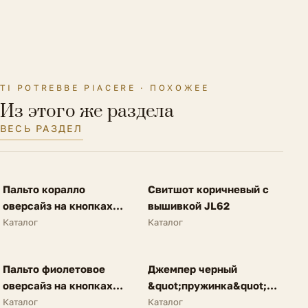
Материал стельки
Искусственная кожа
Полнота обуви
F (6)
TI POTREBBE PIACERE · ПОХОЖЕЕ
Из этого же раздела
ВЕСЬ РАЗДЕЛ
FV
FV
Пальто коралло
Свитшот коричневый с
SALE
NEW
оверсайз на кнопках
вышивкой JL62
A62
Каталог
Каталог
FV
FV
Пальто фиолетовое
Джемпер черный
SALE
NEW
оверсайз на кнопках
&quot;пружинка&quot;
A62
N25
Каталог
Каталог