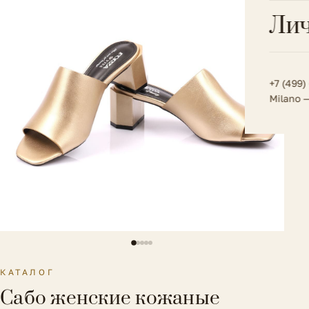
Всё 
Кос
Лич
Сумк
Туфл
Весь к
Плат
Всё 
Всё в
Толс
+7 (499)
Milano 
Трик
Футб
Юбк
Всё 
КАТАЛОГ
Сабо женские кожаные