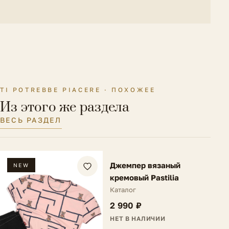
TI POTREBBE PIACERE · ПОХОЖЕЕ
Из этого же раздела
ВЕСЬ РАЗДЕЛ
FV
Джемпер вязаный
NEW
NEW
кремовый Pastilia
Каталог
2 990 ₽
НЕТ В НАЛИЧИИ