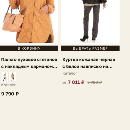
В КОРЗИНУ
ВЫБРАТЬ РАЗМЕР
Пальто пуховое стеганое
Куртка кожаная черная
с накладным карманом
с белой надписью на
темно-оранжевое Ria
спине Lauria
Каталог
7 011 ₽
7 790 ₽
от
Каталог
9 790 ₽