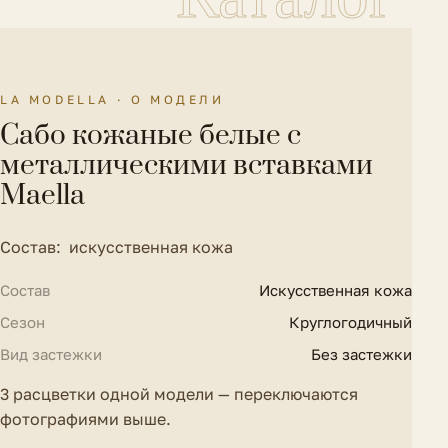
Каталог
должен сохранить вид и бирки.
Как оформить возврат
Сезон
Круглогодичный
Особенности модели
Металлические вставки
LA MODELLA · О МОДЕЛИ
Материал подкладки
Без подкладки
Сабо кожаные белые с
Материал подошвы
Искусственный материал
металлическими вставками
Maella
Материал стельки
Искусственная кожа
Полнота обуви
F (6)
Состав: искусственная кожа
Состав
Искусственная кожа
Сезон
Круглогодичный
Вид застежки
Без застежки
3 расцветки одной модели — переключаются
фотографиями выше.