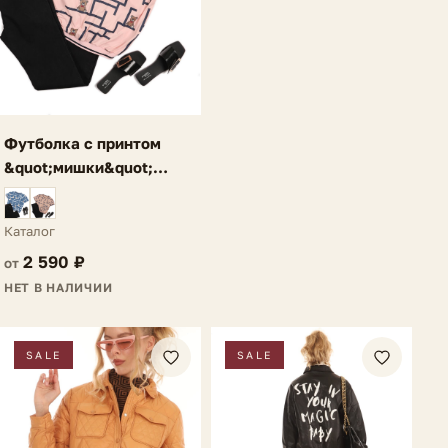
Футболка с принтом
&quot;мишки&quot;
розовая Lebia
Каталог
2 590 ₽
от
НЕТ В НАЛИЧИИ
SALE
SALE