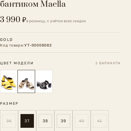
бантиком Maella
3 990 ₽
в розницу, с учётом всех скидок
GOLD
Код товара:
УТ-00008082
ЦВЕТ МОДЕЛИ
3 ВАРИАНТА
РАЗМЕР
36
37
38
39
40
41