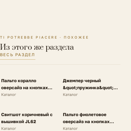
Особенности модели
Бантик
Материал подкладки
Без подкладки
Материал подошвы
Искусственный материал
TI POTREBBE PIACERE · ПОХОЖЕЕ
Из этого же раздела
Материал стельки
Искусственная кожа
ВЕСЬ РАЗДЕЛ
Полнота обуви
F (6)
FV
FV
Пальто коралло
Джемпер черный
SALE
NEW
оверсайз на кнопках
&quot;пружинка&quot;
A62
N25
Каталог
Каталог
FV
FV
Свитшот коричневый с
Пальто фиолетовое
NEW
SALE
вышивкой JL62
оверсайз на кнопках
A62
Каталог
Каталог