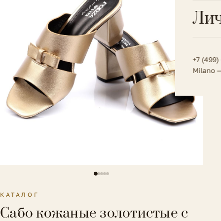
Всё 
Кос
Лич
Сумк
Туфл
Весь к
Плат
Всё 
Всё в
Толс
+7 (499)
Milano 
Трик
Футб
Юбк
Всё 
КАТАЛОГ
Сабо кожаные золотистые с