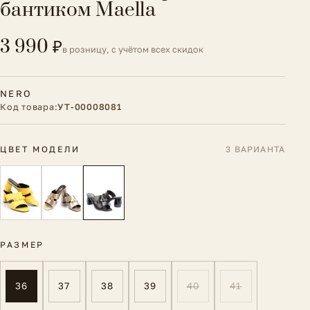
бантиком Maella
3 990 ₽
в розницу, с учётом всех скидок
NERO
Код товара:
УТ-00008081
ЦВЕТ МОДЕЛИ
3 ВАРИАНТА
РАЗМЕР
36
37
38
39
40
41