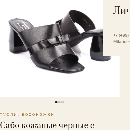
Всё 
Кос
Лич
Сумк
Туфл
Весь к
Плат
Всё 
Всё в
Толс
+7 (499)
Milano 
Трик
Футб
Юбк
Всё 
ТУФЛИ, БОСОНОЖКИ
Сабо кожаные черные с