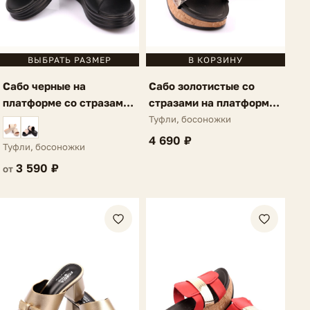
ВЫБРАТЬ РАЗМЕР
В КОРЗИНУ
Сабо черные на
Сабо золотистые со
платформе со стразами
стразами на платформе
Maella
Maella
Туфли, босоножки
4 690 ₽
Туфли, босоножки
3 590 ₽
от