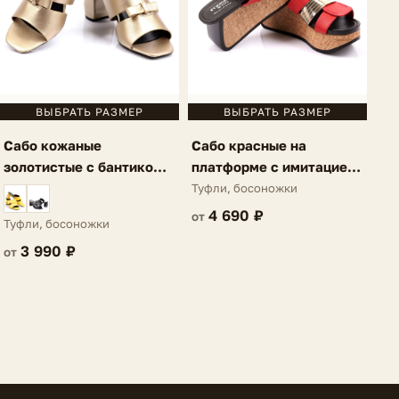
ВЫБРАТЬ РАЗМЕР
ВЫБРАТЬ РАЗМЕР
Сабо кожаные
Сабо красные на
золотистые с бантиком
платформе с имитацией
Maella
пробки Maella
Туфли, босоножки
4 690 ₽
от
Туфли, босоножки
3 990 ₽
от