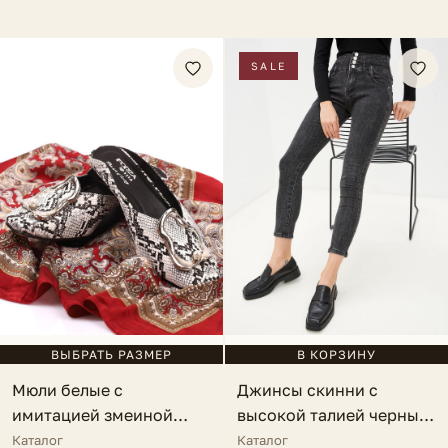
SALE
ВЫБРАТЬ РАЗМЕР
В КОРЗИНУ
Мюли белые с
Джинсы скинни с
имитацией змеиной
высокой талией черные
кожи Maella
Monreale
Каталог
Каталог