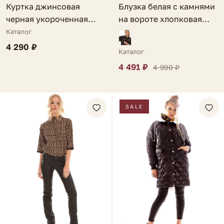
Блузка белая с камнями
Куртка джинсовая
на вороте хлопковая
черная укороченная
Gela
Elisabetta
Каталог
4 290 ₽
Каталог
4 491 ₽
4 990 ₽
SALE