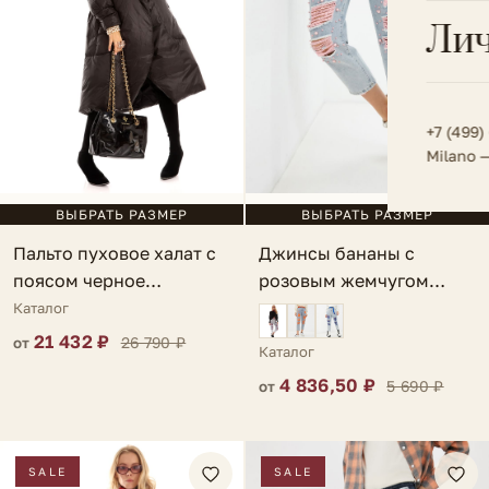
Всё 
Кос
Лич
Сумк
Туфл
Весь к
Плат
Всё 
Всё в
Толс
+7 (499)
Milano 
Трик
Футб
ВЫБРАТЬ РАЗМЕР
ВЫБРАТЬ РАЗМЕР
Пальто пуховое халат с
Джинсы бананы с
Юбк
поясом черное
розовым жемчугом
Всё 
Manciano
голубые Perla
Каталог
21 432 ₽
26 790 ₽
от
Каталог
4 836,50 ₽
5 690 ₽
от
SALE
SALE