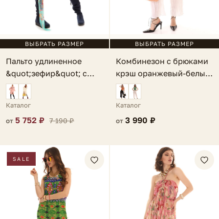
ВЫБРАТЬ РАЗМЕР
ВЫБРАТЬ РАЗМЕР
Комбинезон с брюками
Пальто удлиненное
крэш оранжевый-белый
&quot;зефир&quot; с
Riesa
мехом мятное Fondi
Каталог
Каталог
3 990 ₽
5 752 ₽
7 190 ₽
от
от
SALE