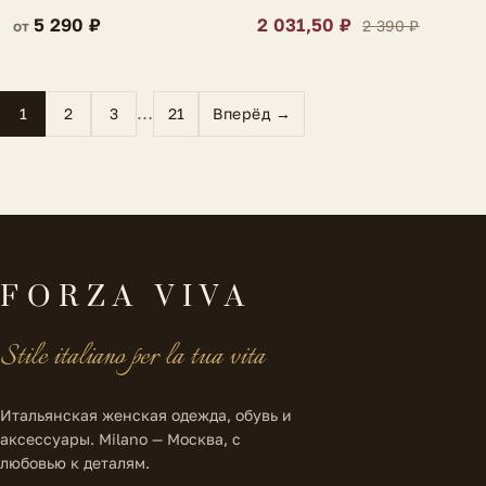
5 290 ₽
2 031,50 ₽
2 390 ₽
от
…
1
2
3
21
Вперёд →
FORZA VIVA
Stile italiano per la tua vita
Итальянская женская одежда, обувь и
аксессуары. Milano — Москва, с
любовью к деталям.