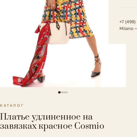
Плат
Всё 
Всё в
Толс
+7 (499)
Milano 
Трик
Футб
Юбк
Всё 
КАТАЛОГ
Платье удлиненное на
завязках красное Cosmio