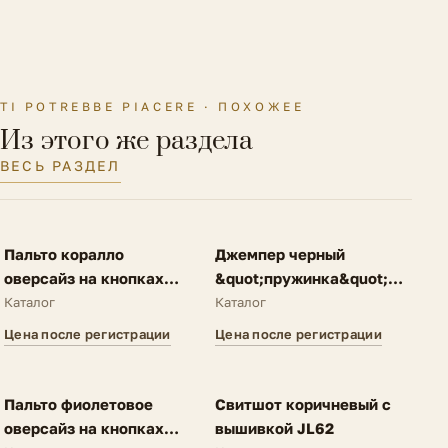
Материал подкладки
Без подкладки
Параметры модели на
Рост 176 см., ОГ-ОТ-ОБ 88-63-90
фото
см.
TI POTREBBE PIACERE · ПОХОЖЕЕ
Размер на модели
38 IT
Из этого же раздела
ВЕСЬ РАЗДЕЛ
FV
FV
Пальто коралло
Джемпер черный
оверсайз на кнопках
&quot;пружинка&quot;
A62
N25
Каталог
Каталог
Цена после регистрации
Цена после регистрации
FV
FV
Пальто фиолетовое
Свитшот коричневый с
оверсайз на кнопках
вышивкой JL62