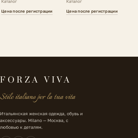
A62
Каталог
Каталог
Цена после регистрации
Цена после регистрации
FORZA VIVA
Stile italiano per la tua vita
Итальянская женская одежда, обувь и
аксессуары. Milano — Москва, с
любовью к деталям.