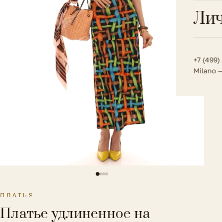
Всё 
Кос
Лич
Сумк
Туфл
Весь к
Плат
Всё 
Всё в
Толс
+7 (499)
Milano 
Трик
Футб
Юбк
Всё 
ПЛАТЬЯ
Платье удлиненное на