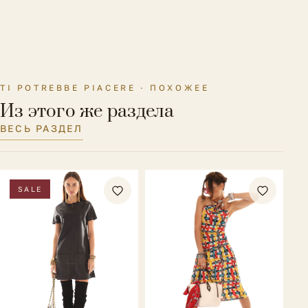
Материал подкладки
Без подкладки
Параметры модели на
Рост 178 см., ОГ-ОТ-ОБ 90-60-88
фото
см.
TI POTREBBE PIACERE · ПОХОЖЕЕ
Размер на модели
38 IT
Из этого же раздела
ВЕСЬ РАЗДЕЛ
SALE