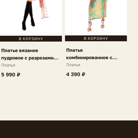
В КОРЗИНУ
В КОРЗИНУ
Платье
Платье вязаное
комбинированное с
пудровое с разрезами
разрезами зеленый-
Luciella
Платья
Платья
черный Catena
4 390 ₽
5 990 ₽