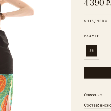
4 390 ₽
SH15/NERO
РАЗМЕР
36
Описание
Состав: виск