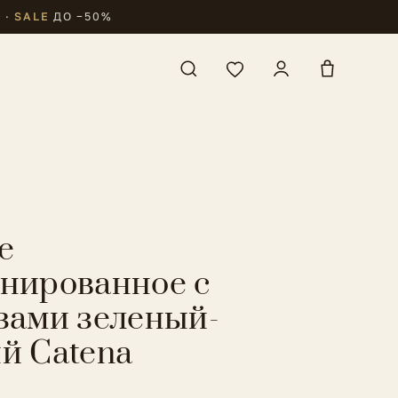
₽
·
SALE
ДО −50%
е
нированное с
зами зеленый-
й Catena