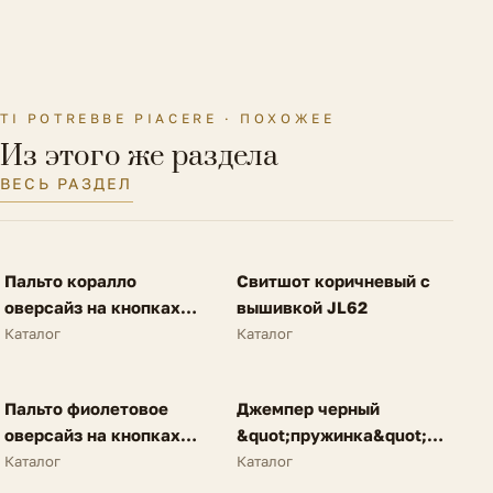
TI POTREBBE PIACERE · ПОХОЖЕЕ
Из этого же раздела
ВЕСЬ РАЗДЕЛ
FV
FV
Пальто коралло
Свитшот коричневый с
SALE
NEW
оверсайз на кнопках
вышивкой JL62
A62
Каталог
Каталог
FV
FV
Пальто фиолетовое
Джемпер черный
SALE
NEW
оверсайз на кнопках
&quot;пружинка&quot;
A62
N25
Каталог
Каталог