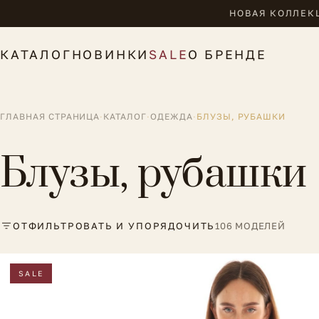
НОВАЯ КОЛЛЕКЦ
КАТАЛОГ
НОВИНКИ
SALE
О БРЕНДЕ
ГЛАВНАЯ СТРАНИЦА
·
КАТАЛОГ
·
ОДЕЖДА
·
БЛУЗЫ, РУБАШКИ
Блузы, рубашки
ОТФИЛЬТРОВАТЬ И УПОРЯДОЧИТЬ
106 МОДЕЛЕЙ
SALE