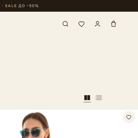
₽
·
SALE
ДО −50%