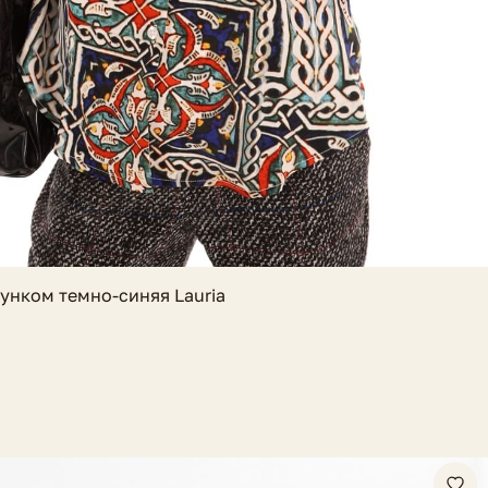
унком темно-синяя Lauria