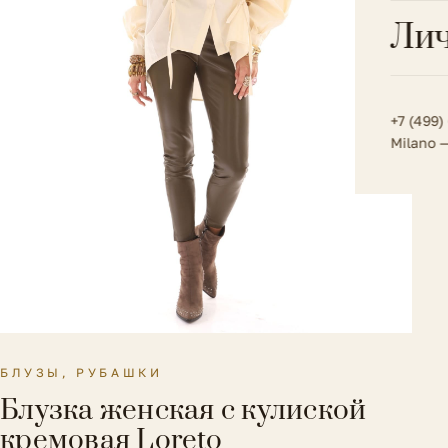
Всё 
Кос
Лич
Сумк
Туфл
Весь к
Плат
Всё 
Всё в
Толс
+7 (499)
Milano 
Трик
Футб
Юбк
Всё 
БЛУЗЫ, РУБАШКИ
Блузка женская с кулиской
кремовая Loreto