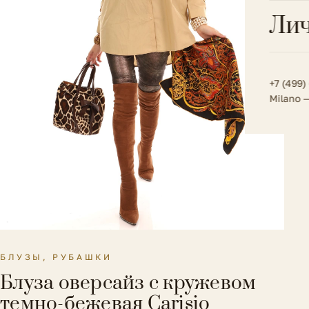
Всё 
Кос
Лич
Сумк
Туфл
Весь к
Плат
Всё 
Всё в
Толс
+7 (499)
Milano 
Трик
Футб
Юбк
Всё 
БЛУЗЫ, РУБАШКИ
Блуза оверсайз с кружевом
темно-бежевая Carisio