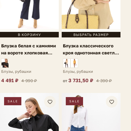
В КОРЗИНУ
ВЫБРАТЬ РАЗМЕР
Блузка белая с камнями
Блузка классического
на вороте хлопковая
кроя однотонная светло-
Gela
зеленая Lauria
Блузы, рубашки
Блузы, рубашки
4 491 ₽
3 731,50 ₽
4 990 ₽
4 390 ₽
от
SALE
SALE