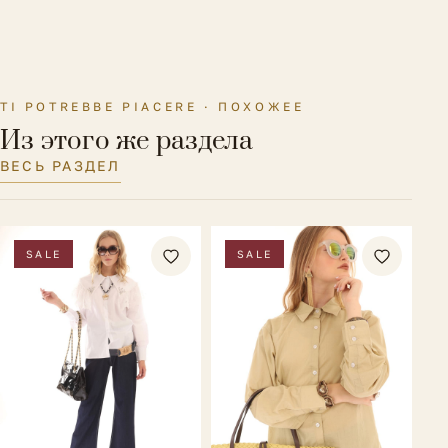
Длина рукава
53 см.
Параметры модели на
Рост 176 см., ОГ-ОТ-ОБ 88-63-90
фото
см.
TI POTREBBE PIACERE · ПОХОЖЕЕ
Из этого же раздела
ВЕСЬ РАЗДЕЛ
SALE
SALE