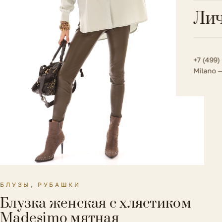
Всё 
Кос
Лич
Сумк
Туфл
Весь к
Плат
Всё 
Всё в
Толс
+7 (499)
Milano 
Трик
Футб
Юбк
Всё 
БЛУЗЫ, РУБАШКИ
Блузка женская с хлястиком
Madesimo мятная