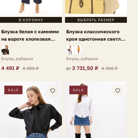
В КОРЗИНУ
ВЫБРАТЬ РАЗМЕР
Блузка белая с камнями
Блузка классического
на вороте хлопковая
кроя однотонная светло-
Gela
зеленая Lauria
Блузы, рубашки
Блузы, рубашки
4 491 ₽
3 731,50 ₽
4 990 ₽
4 390 ₽
от
SALE
SALE