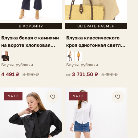
В КОРЗИНУ
ВЫБРАТЬ РАЗМЕР
Блузка белая с камнями
Блузка классического
на вороте хлопковая
кроя однотонная светло-
Gela
зеленая Lauria
Блузы, рубашки
Блузы, рубашки
4 491 ₽
3 731,50 ₽
4 990 ₽
4 390 ₽
от
SALE
SALE