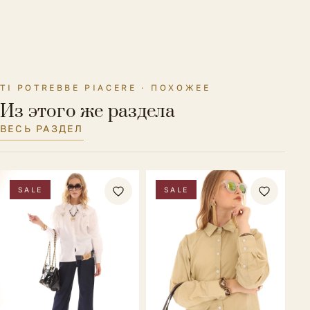
Длина рукава
62 см.
Параметры модели на
Рост 176 см., ОГ-ОТ-ОБ 88-63-90
фото
см.
TI POTREBBE PIACERE · ПОХОЖЕЕ
Размер на модели
42 IT
Из этого же раздела
ВЕСЬ РАЗДЕЛ
SALE
SALE