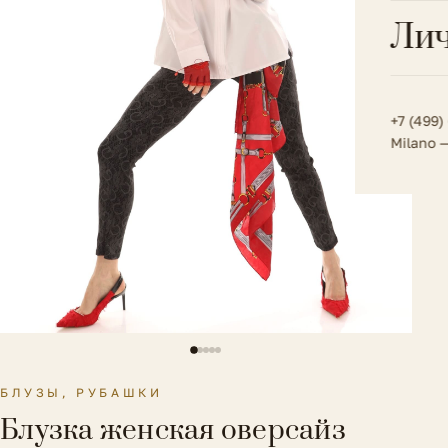
Всё 
Кос
Лич
Сумк
Туфл
Весь к
Плат
Всё 
Всё в
Толс
+7 (499)
Milano 
Трик
Футб
Юбк
Всё 
БЛУЗЫ, РУБАШКИ
Блузка женская оверсайз