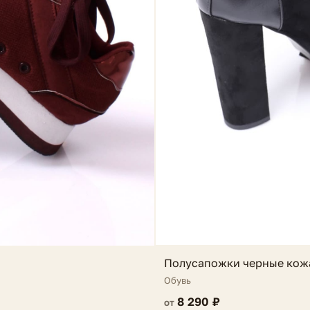
Полусапожки черные кож
Обувь
8 290 ₽
от