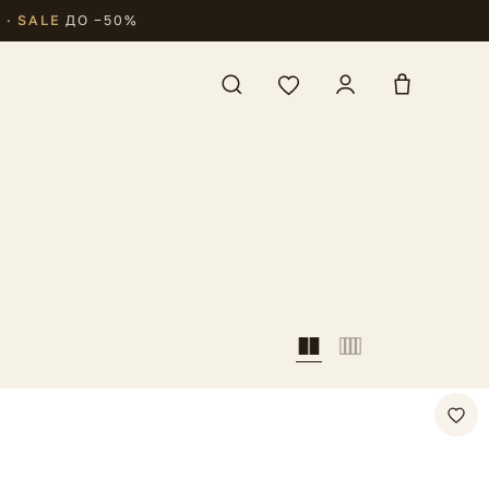
₽
·
SALE
ДО −50%