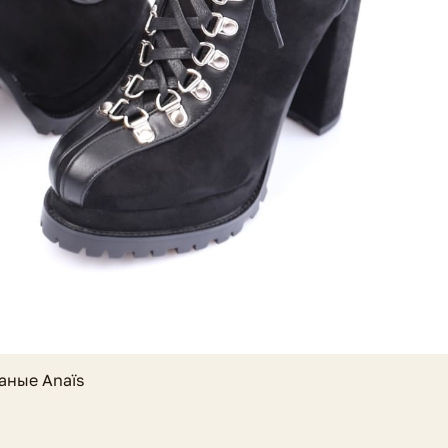
аные Anaïs