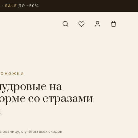
₽
·
SALE
ДО −50%
СОНОЖКИ
пудровые на
орме со стразами
a
в розницу, с учётом всех скидок