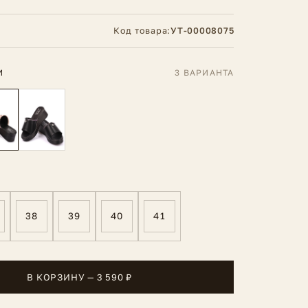
Код товара:
УТ-00008075
И
3 ВАРИАНТА
38
39
40
41
В КОРЗИНУ — 3 590 ₽