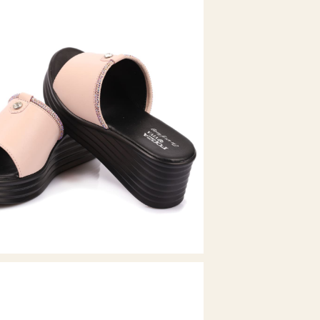
Материал подо
Материал стел
Полнота обуви