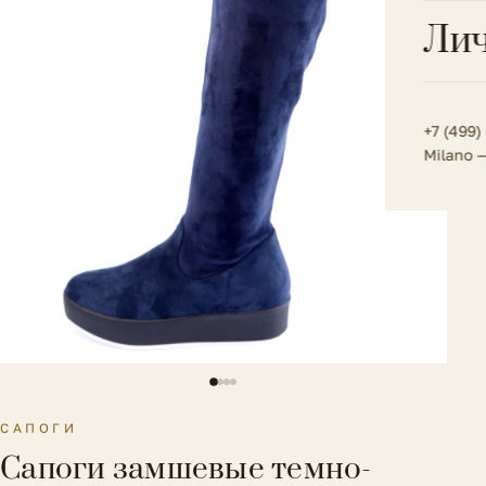
Всё 
Кос
Лич
Сумк
Туфл
Весь к
Плат
Всё 
Всё в
Толс
+7 (499)
Milano 
Трик
Футб
Юбк
Всё 
САПОГИ
Сапоги замшевые темно-