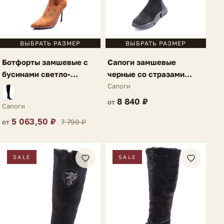
ВЫБРАТЬ РАЗМЕР
ВЫБРАТЬ РАЗМЕР
Ботфорты замшевые с
Сапоги замшевые
бусинами светло-
черные со стразами
коричневые Niella
Rochelle
Сапоги
8 840 ₽
от
Сапоги
5 063,50 ₽
7 790 ₽
от
SALE
SALE