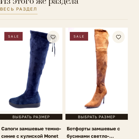
Из этого же раздела
Полнота обуви
F (6)
ВЕСЬ РАЗДЕЛ
SALE
SALE
ВЫБРАТЬ РАЗМЕР
ВЫБРАТЬ РАЗМЕР
Сапоги замшевые темно-
Ботфорты замшевые с
синие с кулиской Monet
бусинами светло-