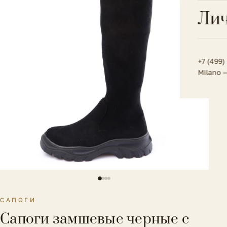
Всё 
Кос
Лич
Сумк
Туфл
Весь к
Плат
Всё 
Всё в
Толс
+7 (499)
Milano 
Трик
Футб
Юбк
Всё 
САПОГИ
Сапоги замшевые черные с