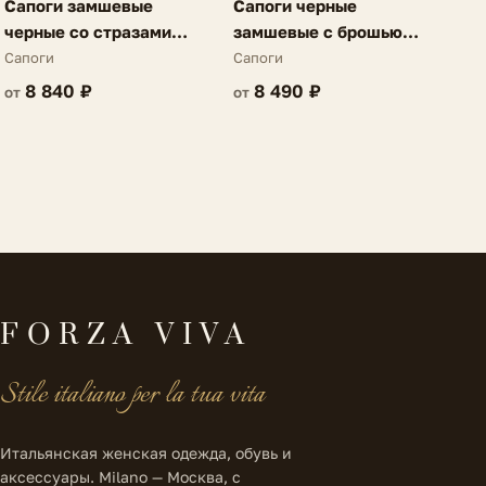
Сапоги замшевые
Сапоги черные
черные со стразами
замшевые с брошью
Rochelle
Agathe
Сапоги
Сапоги
8 840 ₽
8 490 ₽
от
от
FORZA VIVA
Stile italiano per la tua vita
Итальянская женская одежда, обувь и
аксессуары. Milano — Москва, с