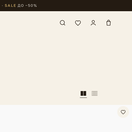
₽
·
SALE
ДО −50%