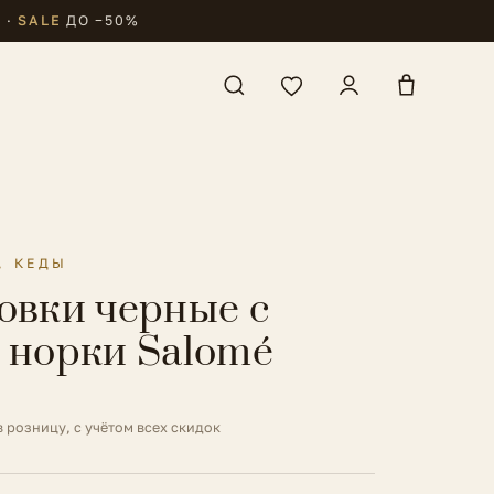
₽
·
SALE
ДО −50%
, КЕДЫ
овки черные с
 норки Salomé
в розницу, с учётом всех скидок