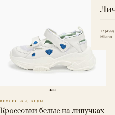
Всё 
Кос
Лич
Сумк
Туфл
Весь к
Плат
Всё 
Всё в
Толс
+7 (499)
Milano 
Трик
Футб
Юбк
Всё 
КРОССОВКИ, КЕДЫ
Кроссовки белые на липучках