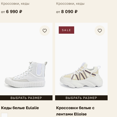
материала Garcelle
Villarosa
Кроссовки, кеды
Кроссовки, кеды
6 990 ₽
8 090 ₽
от
от
SALE
ВЫБРАТЬ РАЗМЕР
ВЫБРАТЬ РАЗМЕР
Кеды белые Eulalie
Кроссовки белые с
лентами Elloise