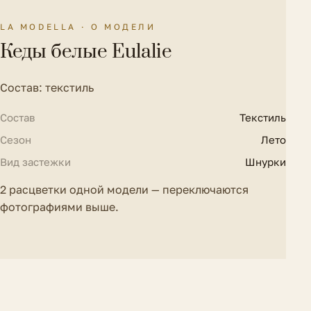
Материал подошвы
Резина
LA MODELLA · О МОДЕЛИ
Материал стельки
Текстиль
Кеды белые Eulalie
Полнота обуви
F (6)
Состав: текстиль
Состав
Текстиль
Сезон
Лето
Вид застежки
Шнурки
2 расцветки одной модели — переключаются
фотографиями выше.