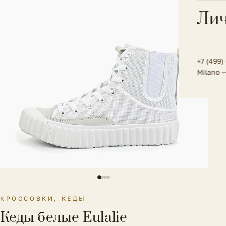
Всё 
Кос
Лич
Сумк
Туфл
Весь к
Плат
Всё 
Всё в
Толс
+7 (499)
Milano 
Трик
Футб
Юбк
Всё 
КРОССОВКИ, КЕДЫ
Кеды белые Eulalie