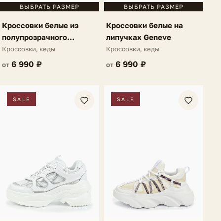
ВЫБРАТЬ РАЗМЕР
ВЫБРАТЬ РАЗМЕР
Кроссовки белые из
Кроссовки белые на
полупрозрачного
липучках Geneve
материала Garcelle
Кроссовки, кеды
Кроссовки, кеды
6 990 ₽
6 990 ₽
от
от
SALE
SALE