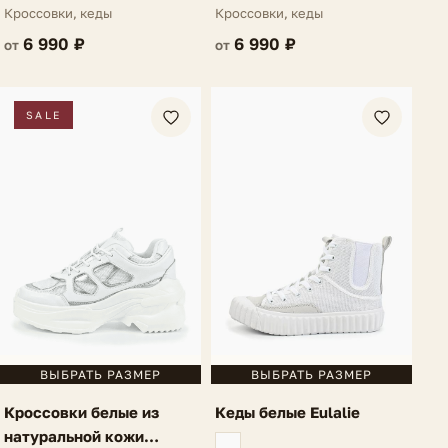
материала Garcelle
Кроссовки, кеды
Кроссовки, кеды
6 990 ₽
6 990 ₽
от
от
SALE
ВЫБРАТЬ РАЗМЕР
ВЫБРАТЬ РАЗМЕР
Кеды белые Eulalie
Кроссовки белые из
натуральной кожи