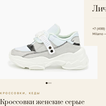
Всё 
Кос
Лич
Сумк
Туфл
Весь к
Плат
Всё 
Всё в
Толс
+7 (499)
Milano 
Трик
Футб
Юбк
Всё 
КРОССОВКИ, КЕДЫ
Кроссовки женские серые