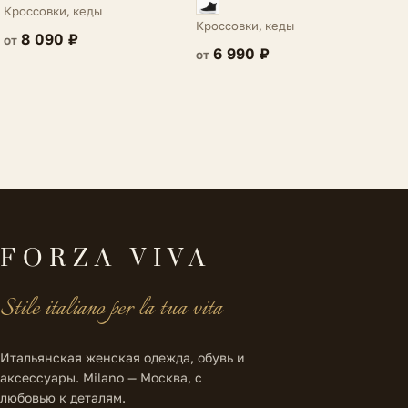
Villarosa
Кроссовки, кеды
Кроссовки, кеды
8 090 ₽
от
6 990 ₽
от
FORZA VIVA
Stile italiano per la tua vita
Итальянская женская одежда, обувь и
аксессуары. Milano — Москва, с
любовью к деталям.