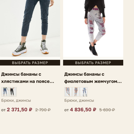
ВЫБРАТЬ РАЗМЕР
ВЫБРАТЬ РАЗМЕР
Джинсы бананы с
Джинсы бананы с
фиолетовым жемчугом
хлястиками на поясе
голубые Perla
серо-голубые Acri
Брюки, джинсы
Брюки, джинсы
4 836,50 ₽
2 371,50 ₽
5 690 ₽
2 790 ₽
от
от