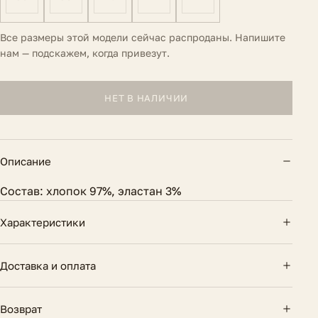
Все размеры этой модели сейчас распроданы. Напишите
нам — подскажем, когда привезут.
НЕТ В НАЛИЧИИ
Описание
Состав: хлопок 97%, эластан 3%
Характеристики
Вид застежки
Молния и пуговицы
Доставка и оплата
Внешний шов
94 см.
Доставка по России — курьером и почтой.
Возврат
Бесплатно при заказе от 10 000 ₽. Оплата картой
Внутренний шов
68 см.