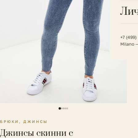
Всё 
Кос
Лич
Сумк
Туфл
Весь к
Плат
Всё 
Всё в
Толс
+7 (499)
Milano 
Трик
Футб
Юбк
Всё 
БРЮКИ, ДЖИНСЫ
Джинсы скинни с