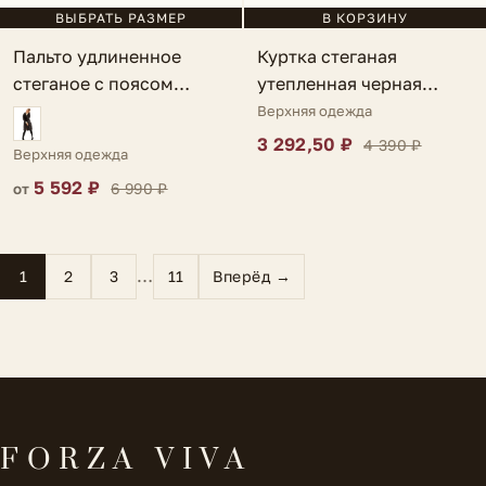
ВЫБРАТЬ РАЗМЕР
В КОРЗИНУ
Пальто удлиненное
Куртка стеганая
стеганое с поясом
утепленная черная
бежевое Ispani
Cosmini
Верхняя одежда
3 292,50 ₽
4 390 ₽
Верхняя одежда
5 592 ₽
6 990 ₽
от
…
1
2
3
11
Вперёд →
FORZA VIVA