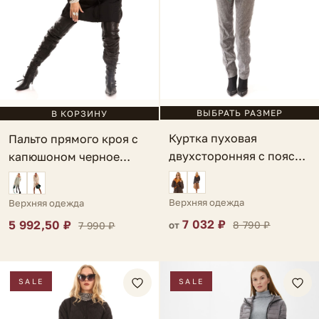
ВЫБРАТЬ РАЗМЕР
В КОРЗИНУ
Куртка пуховая
Пальто прямого кроя с
двухсторонняя с поясом
капюшоном черное
темно-зеленая Creta
Civilie
Верхняя одежда
Верхняя одежда
7 032 ₽
5 992,50 ₽
8 790 ₽
7 990 ₽
от
SALE
SALE