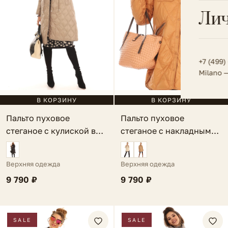
Всё 
Кос
Лич
Сумк
Туфл
Весь к
Плат
Всё 
Всё в
Толс
+7 (499)
Milano 
Трик
Футб
В КОРЗИНУ
В КОРЗИНУ
Пальто пуховое
Пальто пуховое
Юбк
стеганое с кулиской в
стеганое с накладным
Всё 
талии темно-бежевое
карманом темно-
Lauria
оранжевое Ria
Верхняя одежда
Верхняя одежда
9 790 ₽
9 790 ₽
SALE
SALE