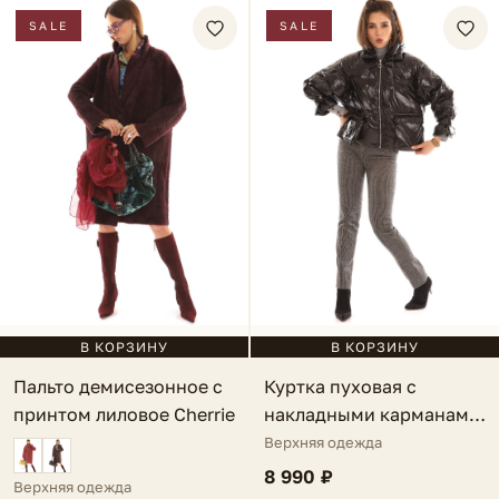
SALE
SALE
В КОРЗИНУ
В КОРЗИНУ
Куртка пуховая с
Пальто демисезонное с
накладными карманами
принтом лиловое Cherrie
черная Amantea
Верхняя одежда
8 990 ₽
Верхняя одежда