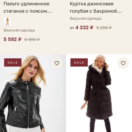
Пальто удлиненное
Куртка джинсовая
стеганое с поясом
голубая с бахромой
черное Ispani
Chieti
Верхняя одежда
4 232 ₽
5 290 ₽
от
Верхняя одежда
5 592 ₽
6 990 ₽
SALE
SALE