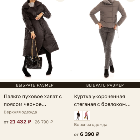
ВЫБРАТЬ РАЗМЕР
ВЫБРАТЬ РАЗМЕР
Куртка укороченная
Пальто пуховое халат с
стеганая с брелоком
поясом черное
серая Lauria
Manciano
Верхняя одежда
21 432 ₽
26 790 ₽
от
Верхняя одежда
6 390 ₽
от