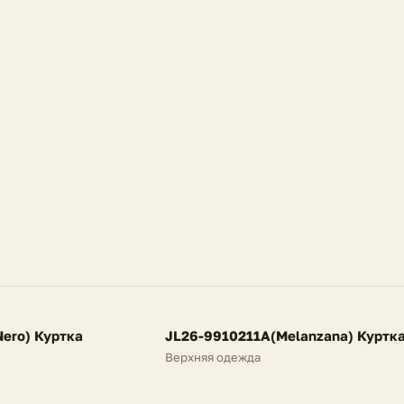
FV
ero) Куртка
JL26-9910211A(Melanzana) Куртк
NEW
Верхняя одежда