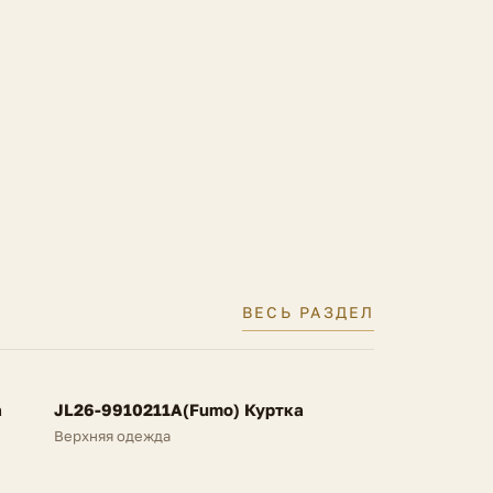
ВЕСЬ РАЗДЕЛ
FV
а
JL26-9910211A(Fumo) Куртка
NEW
Верхняя одежда