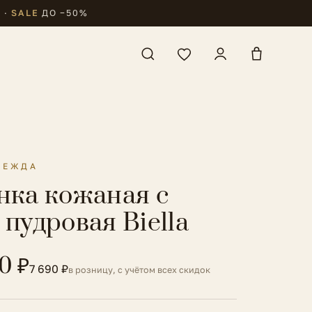
₽
·
SALE
ДО −50%
ДЕЖДА
нка кожаная с
пудровая Biella
0 ₽
7 690 ₽
в розницу, с учётом всех скидок