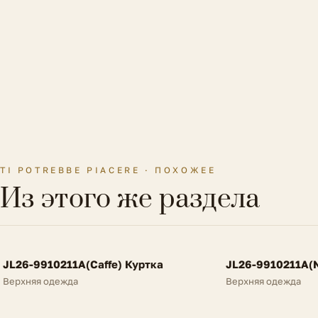
TI POTREBBE PIACERE · ПОХОЖЕЕ
Из этого же раздела
FV
FV
JL26-9910211A(Caffe) Куртка
JL26-9910211A(N
NEW
NEW
Верхняя одежда
Верхняя одежда