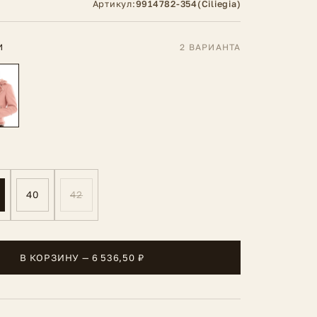
Артикул:
9914782-354(Ciliegia)
И
2 ВАРИАНТА
40
42
В КОРЗИНУ — 6 536,50 ₽