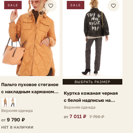
SALE
SALE
ВЫБРАТЬ РАЗМЕР
Пальто пуховое стеганое
с накладным карманом
Куртка кожаная черная
темно-оранжевое Ria
с белой надписью на
спине Lauria
Верхняя одежда
Верхняя одежда
7 011 ₽
7 790 ₽
от
9 790 ₽
от
НЕТ В НАЛИЧИИ