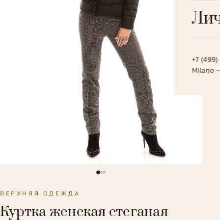
Всё 
Кос
Лич
Сумк
Туфл
Весь к
Плат
Всё 
Всё в
Толс
+7 (499)
Milano 
Трик
Футб
Юбк
Всё 
ВЕРХНЯЯ ОДЕЖДА
Куртка женская стеганая