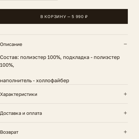
В КОРЗИНУ — 5 990 ₽
Описание
Состав: полиэстер 100%, подкладка - полиэстер
100%,
наполнитель - холлофайбер
Характеристики
Длина по спинке
59 см.
Доставка и оплата
Вид застежки
Кнопки
Доставка по России — курьером и почтой.
Возврат
Бесплатно при заказе от 10 000 ₽. Оплата картой
Состав
Полиэстер 100%